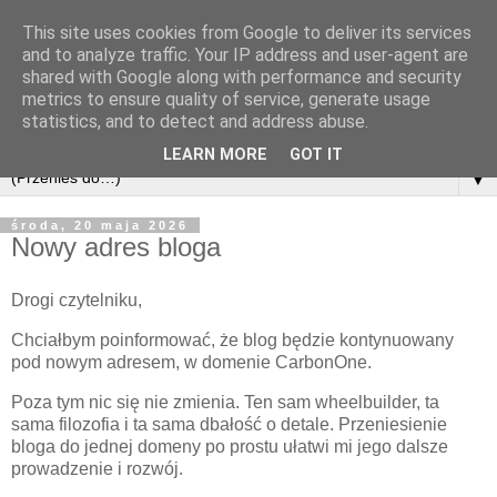
This site uses cookies from Google to deliver its services
and to analyze traffic. Your IP address and user-agent are
shared with Google along with performance and security
metrics to ensure quality of service, generate usage
statistics, and to detect and address abuse.
LEARN MORE
GOT IT
▼
środa, 20 maja 2026
Nowy adres bloga
Drogi czytelniku,
Chciałbym poinformować, że blog będzie kontynuowany
pod nowym adresem, w domenie CarbonOne.
Poza tym nic się nie zmienia. Ten sam wheelbuilder, ta
sama filozofia i ta sama dbałość o detale. Przeniesienie
bloga do jednej domeny po prostu ułatwi mi jego dalsze
prowadzenie i rozwój.